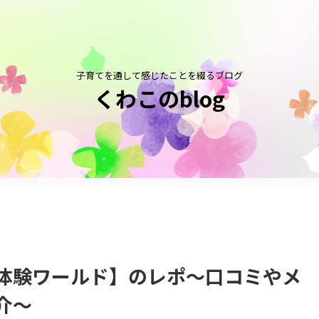
子育てを通して感じたことを綴るブログ
くわこのblog
体験ワールド】のレポ～口コミやメ
介～