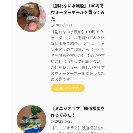
【割れない水風船】100均で
ウォーターボールを買ってみ
た
2023/7/21
【割れない水風船】100均でウ
ォーターボールを買ってみた体
験レポをご紹介。今回は、キャ
ン★ドゥの二種類から【子ども
でも閉めやすいか】【投げやす
いか】【当たっても痛くない
か】をレビュー。珍しいタイプ
のウォーターボールがあったた
め必見です！
幼児期（ワーママ）
【ミニジオラマ】鉄道模型を
作ってみた！
2023/6/29
【ミニジオラマ】鉄道模型を作