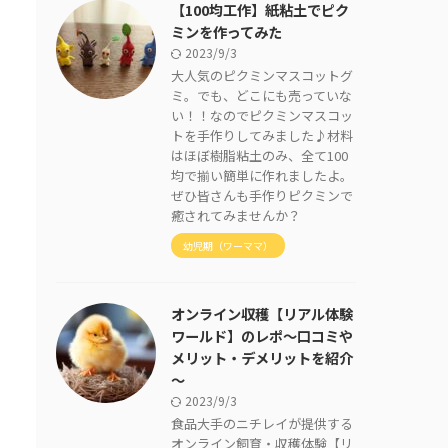
【100均工作】紙粘土でピク
ミンを作ってみた
2023/9/3
大人気のピクミンマスコットグ
ミ。でも、どこにも売っていな
い！！なのでピクミンマスコッ
トを手作りしてみました♪材料
はほぼ樹脂粘土のみ、全て100
均で揃い簡単に作れましたよ。
ぜひ皆さんも手作りピクミンで
癒されてみませんか？
幼児期（ワーママ）
オンライン収穫【リアル体験
ワールド】のレポ～口コミや
メリット・デメリットを紹介
～
2023/9/3
食品大手のニチレイが提供する
オンライン飼育・収穫体験【リ